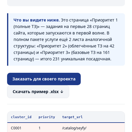
Что вы видите ниже.
Это страница «Приоритет 1
(полные ТЗ)» — задания на первые 28 страниц
сайта, которые запускаются в первой волне. В
полном пакете услуги ещё 2 листа аналогичной
структуры: «Приоритет 2» (облегчённые ТЗ на 42
страницы) и «Приоритет 3» (базовые ТЗ на 161
страницу) — итого 231 уникальная посадочная.
Заказать для своего проекта
Скачать пример .xlsx ↓
cluster_id
priority
target_url
pa
C0001
1
/catalog/seyfy/
cat