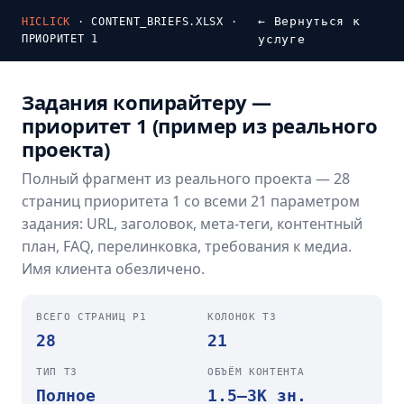
← Вернуться к
HICLICK
· CONTENT_BRIEFS.XLSX ·
ПРИОРИТЕТ 1
услуге
Задания копирайтеру —
приоритет 1 (пример из реального
проекта)
Полный фрагмент из реального проекта — 28
страниц приоритета 1 со всеми 21 параметром
задания: URL, заголовок, мета-теги, контентный
план, FAQ, перелинковка, требования к медиа.
Имя клиента обезличено.
ВСЕГО СТРАНИЦ P1
КОЛОНОК ТЗ
28
21
ТИП ТЗ
ОБЪЁМ КОНТЕНТА
Полное
1.5–3K зн.