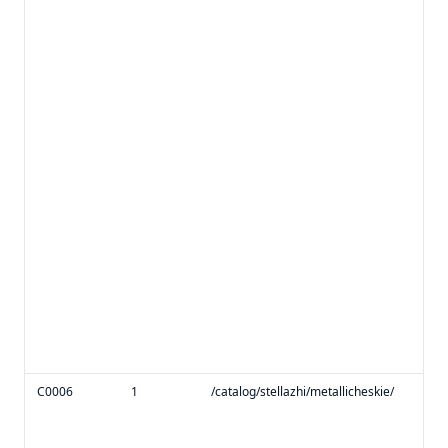
C0006
1
/catalog/stellazhi/metallicheskie/
sub