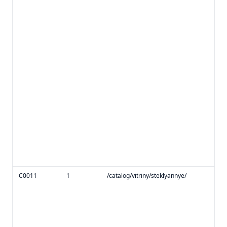
C0011
1
/catalog/vitriny/steklyannye/
sub