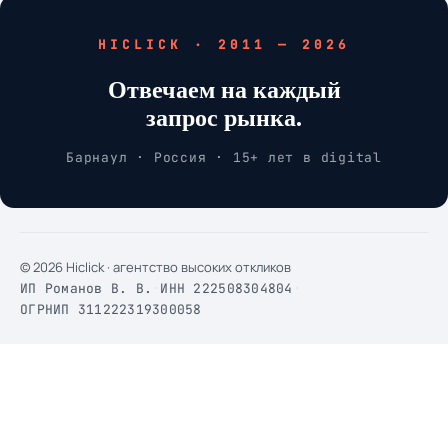
HICLICK · 2011 — 2026
Отвечаем на каждый
запрос рынка.
Барнаул · Россия · 15+ лет в digital
© 2026 Hiclick · агентство высоких откликов
ИП Романов В. В.
·
ИНН 222508304804
·
ОГРНИП 311222319300058