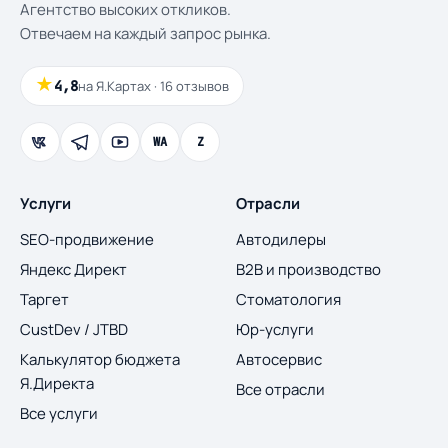
Агентство высоких откликов.
Отвечаем на каждый запрос рынка.
★
4,8
на Я.Картах · 16 отзывов
WA
Z
Услуги
Отрасли
SEO-продвижение
Автодилеры
Яндекс Директ
B2B и производство
Таргет
Стоматология
CustDev / JTBD
Юр-услуги
Калькулятор бюджета
Автосервис
Я.Директа
Все отрасли
Все услуги