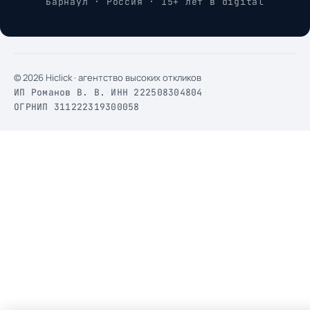
Барнаул · Россия · 15+ лет в digital
© 2026 Hiclick · агентство высоких откликов
ИП Романов В. В.
·
ИНН 222508304804
·
ОГРНИП 311222319300058