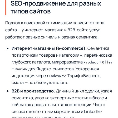
SEO-продвижение для разных
типов сайтов
Подход к поисковой оптимизации зависит от типа
сайта — у интернет-магазина и B2B-сайта услуг
работают разные сигналы и разная семантика.
Интернет-магазины (e-commerce).
Семантика
по карточкам товаров и категориям, перелинковка
глубокого каталога, микроразметка
+
Product
Offer
+
для Яндекс-сниппетов. Ускоренная
Review
индексация через
. Тариф «Бизнес»,
IndexNow
смета — по объёму каталога.
B2B и производство.
Длинный цикл сделки, узкая
семантика, упор на экспертные статьи в блоге и
кейсы как доказательство компетенции. Часто
связка с контентным маркетингом и LinkedIn-