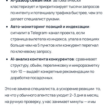
AI-разбор семантики
: автоматически
кластеризует и приоритизирует тысячи запросов
по интенту и потенциалу трафика быстрее, чем это
делает специалист руками.
Авто-мониторинг позиций и индексации
:
сигналит в Telegram-канал проекта, если
страница вылетела из индекса, упала в позициях
больше чем на 5 пунктов или конкурент перегнал
по ключевому запросу.
AI-анализ контента конкурентов
: сравнивает
структуру, объём, перелинковку и микроразметку
топ-10 — выдаёт конкретные рекомендации по
доработке посадочных.
Это не замена специалиста, а ускорение реакции: то,
на что у обычного агентства уходит 2–3 дня в месяц
на ручную проверку, у нас занимает минуты — и мы