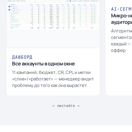
AI-СЕГМ
Микро-н
аудитор
Алгоритм 
сегменто
каждый —
оффер.
ДАШБОРД
Все аккаунты в одном окне
11 кампаний, бюджет, CR, CPL и метки
«слив»/«работает» — менеджер видит
проблему до того как она вырастет.
← листайте →