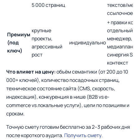
5 000 страниц
текстов/мес,
ссылочное
+ правки кода
крупные
отдельный
Премиум
проекты,
менеджер,
(под
индивидуально
агрессивный
медиапланир
ключ)
рост
синергия SEO
контекст
Что влияет на цену:
объём семантики (от 200 до 10
000+ ключей), количество посадочных страниц,
техническое состояние сайта (CMS, скорость,
индексация), конкуренция в нише (B2B vs e-
commerce vs локальные услуги), цели по позициям и
срокам.
Точную смету готовим бесплатно за 2–3 рабочих дня
после короткого аудита.
Получить смету
.