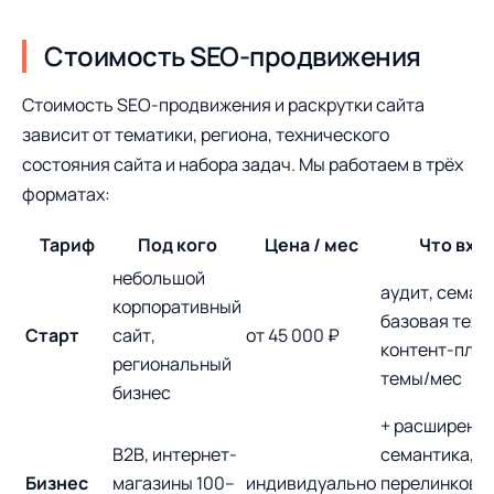
Стоимость SEO-продвижения
Стоимость SEO-продвижения и раскрутки сайта
зависит от тематики, региона, технического
состояния сайта и набора задач. Мы работаем в трёх
форматах:
Тариф
Под кого
Цена / мес
Что вхо
небольшой
аудит, семан
корпоративный
базовая техн
Старт
сайт,
от 45 000 ₽
контент-план
региональный
темы/мес
бизнес
+ расширенн
B2B, интернет-
семантика,
Бизнес
магазины 100–
индивидуально
перелинковка