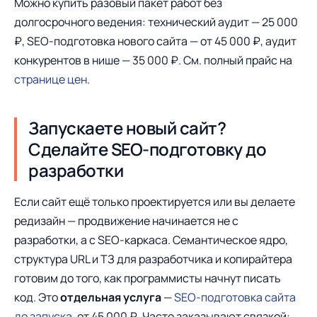
Можно купить разовый пакет работ без
долгосрочного ведения: технический аудит — 25 000
₽, SEO-подготовка нового сайта — от 45 000 ₽, аудит
конкурентов в нише — 35 000 ₽. См. полный прайс на
странице цен
.
Запускаете новый сайт?
Сделайте SEO-подготовку до
разработки
Если сайт ещё только проектируется или вы делаете
редизайн — продвижение начинается не с
разработки, а с SEO-каркаса. Семантическое ядро,
структура URL и ТЗ для разработчика и копирайтера
готовим до того, как программисты начнут писать
код. Это
отдельная услуга
—
SEO-подготовка сайта
до запуска
, от 45 000 ₽. Часто заказывают связкой: