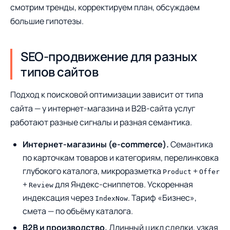
смотрим тренды, корректируем план, обсуждаем
большие гипотезы.
SEO-продвижение для разных
типов сайтов
Подход к поисковой оптимизации зависит от типа
сайта — у интернет-магазина и B2B-сайта услуг
работают разные сигналы и разная семантика.
Интернет-магазины (e-commerce).
Семантика
по карточкам товаров и категориям, перелинковка
глубокого каталога, микроразметка
+
Product
Offer
+
для Яндекс-сниппетов. Ускоренная
Review
индексация через
. Тариф «Бизнес»,
IndexNow
смета — по объёму каталога.
B2B и производство.
Длинный цикл сделки, узкая