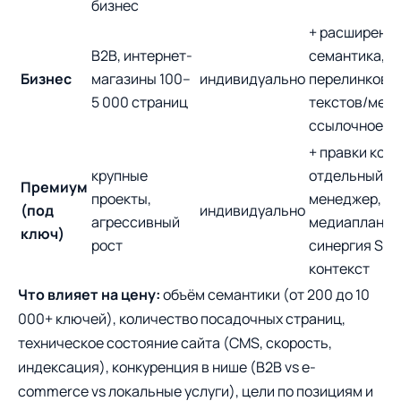
бизнес
+ расширенн
B2B, интернет-
семантика,
Бизнес
магазины 100–
индивидуально
перелинковка
5 000 страниц
текстов/мес,
ссылочное
+ правки кода
крупные
отдельный
Премиум
проекты,
менеджер,
(под
индивидуально
агрессивный
медиапланир
ключ)
рост
синергия SEO
контекст
Что влияет на цену:
объём семантики (от 200 до 10
000+ ключей), количество посадочных страниц,
техническое состояние сайта (CMS, скорость,
индексация), конкуренция в нише (B2B vs e-
commerce vs локальные услуги), цели по позициям и