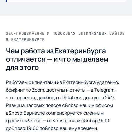
SEO-ПРОДВИЖЕНИЕ И ПОИСКОВАЯ ОПТИМИЗАЦИЯ САЙТОВ
В ЕКАТЕРИНБУРГЕ
Чем работа из Екатеринбурга
отличается — и что мы делаем
для этого
Работаем с клиентами из Екатеринбурга удалённо:
брифинг по Zoom, доступы и отчёты — в Telegram-
чате проекта, дашборд в DataLens доступен 24/7.
Разница часовых поясов с&nbsp;нашим офисом
в&nbsp;Барнауле компенсируется сменным
графиком&nbsp;— на&nbsp;связи с&nbsp;9:00
до&nbsp;19:00 по&nbsp;вашему времени.