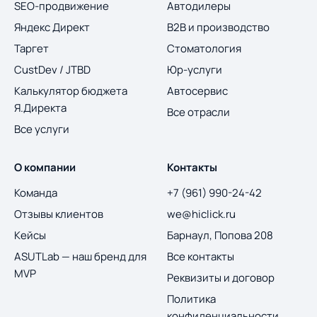
SEO-продвижение
Автодилеры
Яндекс Директ
B2B и производство
Таргет
Стоматология
CustDev / JTBD
Юр-услуги
Калькулятор бюджета
Автосервис
Я.Директа
Все отрасли
Все услуги
О компании
Контакты
Команда
+7 (961) 990-24-42
Отзывы клиентов
we@hiclick.ru
Кейсы
Барнаул, Попова 208
ASUTLab — наш бренд для
Все контакты
MVP
Реквизиты и договор
Политика
конфиденциальности