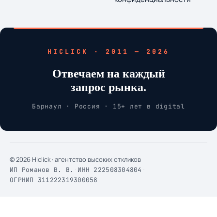
HICLICK · 2011 — 2026
Отвечаем на каждый
запрос рынка.
Барнаул · Россия · 15+ лет в digital
© 2026 Hiclick · агентство высоких откликов
ИП Романов В. В.
·
ИНН 222508304804
·
ОГРНИП 311222319300058