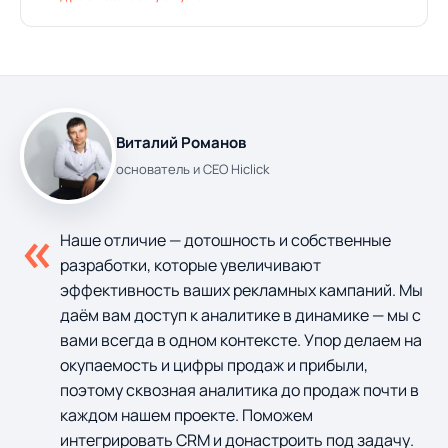
на честной семантике, технике и контенте. Заказать
аудит и смету — за 2–3 рабочих дня.
Виталий Романов
основатель и CEO Hiclick
«
Наше отличие — дотошность и собственные
разработки, которые увеличивают
эффективность ваших рекламных кампаний. Мы
даём вам доступ к аналитике в динамике — мы с
вами всегда в одном контексте. Упор делаем на
окупаемость и цифры продаж и прибыли,
поэтому сквозная аналитика до продаж почти в
каждом нашем проекте. Поможем
интегрировать CRM и донастроить под задачу.