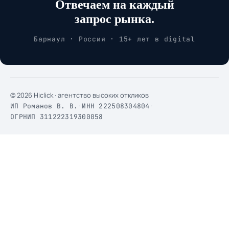
Отвечаем на каждый
запрос рынка.
Барнаул · Россия · 15+ лет в digital
© 2026 Hiclick · агентство высоких откликов
ИП Романов В. В.
·
ИНН 222508304804
·
ОГРНИП 311222319300058