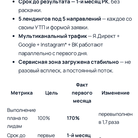
Срок до результата — 1-й месяц РК
, без
раскачки.
5 лендингов под 5 направлений
— каждое со
своим УТП и формой заявки.
Мультиканальный трафик
— Я.Директ +
Google + Instagram* + ВК работают
параллельно с первого дня.
Сервисная зона загружена стабильно
— не
разовый всплеск, а постоянный поток.
Факт
Метрика
Цель
первого
Изменение
месяца
Выполнение
перевыполнен
плана по
100%
170%
в 1,7 раза
лидам
Срок до
первые
1-й месяц