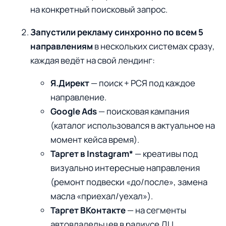
на конкретный поисковый запрос.
Запустили рекламу синхронно по всем 5
направлениям
в нескольких системах сразу,
каждая ведёт на свой лендинг:
Я.Директ
— поиск + РСЯ под каждое
направление.
Google Ads
— поисковая кампания
(каталог использовался в актуальное на
момент кейса время).
Таргет в Instagram*
— креативы под
визуально интересные направления
(ремонт подвески «до/после», замена
масла «приехал/уехал»).
Таргет ВКонтакте
— на сегменты
автовладельцев в радиусе ДЦ.