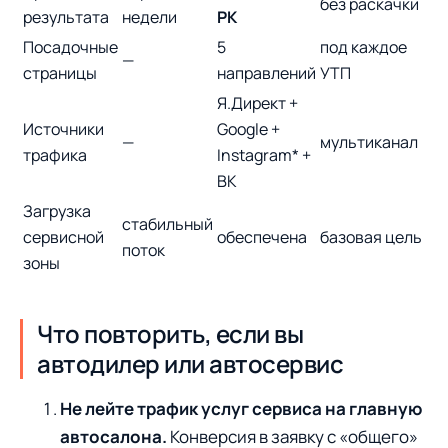
без раскачки
результата
недели
РК
Посадочные
5
под каждое
—
страницы
направлений
УТП
Я.Директ +
Источники
Google +
—
мультиканал
трафика
Instagram* +
ВК
Загрузка
стабильный
сервисной
обеспечена
базовая цель
поток
зоны
Что повторить, если вы
автодилер или автосервис
Не лейте трафик услуг сервиса на главную
автосалона.
Конверсия в заявку с «общего»