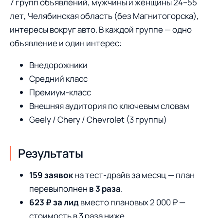
7 групп объявлений, мужчины и женщины 24–55
лет, Челябинская область (без Магнитогорска),
интересы вокруг авто. В каждой группе — одно
объявление и один интерес:
Внедорожники
Средний класс
Премиум-класс
Внешняя аудитория по ключевым словам
Geely / Chery / Chevrolet (3 группы)
Результаты
159 заявок
на тест-драйв за месяц — план
перевыполнен
в 3 раза
.
623 ₽ за лид
вместо плановых 2 000 ₽ —
стоимость в 3 раза ниже.