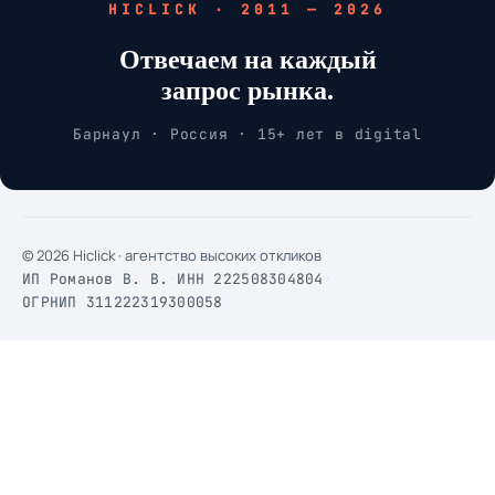
HICLICK · 2011 — 2026
Отвечаем на каждый
запрос рынка.
Барнаул · Россия · 15+ лет в digital
© 2026 Hiclick · агентство высоких откликов
ИП Романов В. В.
·
ИНН 222508304804
·
ОГРНИП 311222319300058