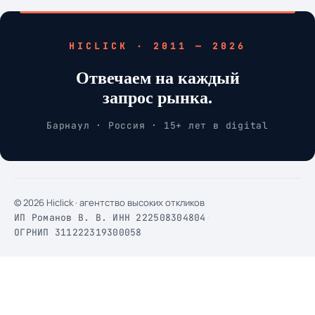
HICLICK · 2011 — 2026
Отвечаем на каждый
запрос рынка.
Барнаул · Россия · 15+ лет в digital
© 2026 Hiclick · агентство высоких откликов
ИП Романов В. В.
·
ИНН 222508304804
·
ОГРНИП 311222319300058