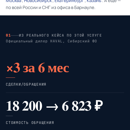
Москва
,
Новосибирск
,
Екатеринбург
,
Казань
. А ещё —
по всей России и СНГ из офиса в Барнауле.
01
ИЗ РЕАЛЬНОГО КЕЙСА ПО ЭТОЙ УСЛУГЕ
Официальный дилер HAVAL, Сибирский ФО
×3 за 6 мес
СДЕЛКИ/ОБРАЩЕНИЯ
18 200 → 6 823 ₽
СТОИМОСТЬ ОБРАЩЕНИЯ