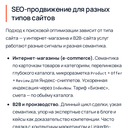
SEO-продвижение для разных
типов сайтов
Подход к поисковой оптимизации зависит от типа
сайта — у интернет-магазина и B2B-сайта услуг
работают разные сигналы и разная семантика.
Интернет-магазины (e-commerce).
Семантика
по карточкам товаров и категориям, перелинковка
глубокого каталога, микроразметка
+
Product
Offer
+
для Яндекс-сниппетов. Ускоренная
Review
индексация через
. Тариф «Бизнес»,
IndexNow
смета — по объёму каталога.
B2B и производство.
Длинный цикл сделки, узкая
семантика, упор на экспертные статьи в блоге и
кейсы как доказательство компетенции. Часто
связка с контентным маркетингом и LinkedIn-