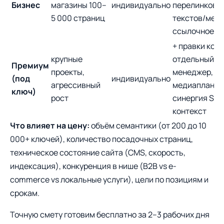
Бизнес
магазины 100–
индивидуально
перелинковка
5 000 страниц
текстов/мес,
ссылочное
+ правки кода
крупные
отдельный
Премиум
проекты,
менеджер,
(под
индивидуально
агрессивный
медиапланир
ключ)
рост
синергия SEO
контекст
Что влияет на цену:
объём семантики (от 200 до 10
000+ ключей), количество посадочных страниц,
техническое состояние сайта (CMS, скорость,
индексация), конкуренция в нише (B2B vs e-
commerce vs локальные услуги), цели по позициям и
срокам.
Точную смету готовим бесплатно за 2–3 рабочих дня