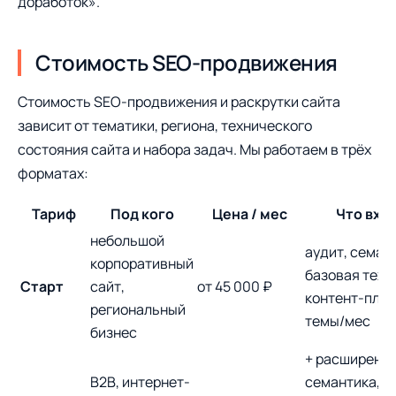
доработок».
Стоимость SEO-продвижения
Стоимость SEO-продвижения и раскрутки сайта
зависит от тематики, региона, технического
состояния сайта и набора задач. Мы работаем в трёх
форматах:
Тариф
Под кого
Цена / мес
Что вхо
небольшой
аудит, семан
корпоративный
базовая техн
Старт
сайт,
от 45 000 ₽
контент-план
региональный
темы/мес
бизнес
+ расширенн
B2B, интернет-
семантика,