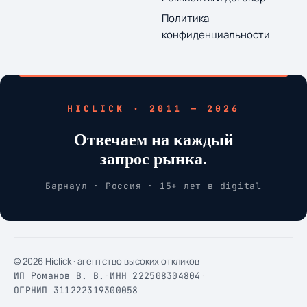
Политика
конфиденциальности
HICLICK · 2011 — 2026
Отвечаем на каждый
запрос рынка.
Барнаул · Россия · 15+ лет в digital
© 2026 Hiclick · агентство высоких откликов
ИП Романов В. В.
·
ИНН 222508304804
·
ОГРНИП 311222319300058