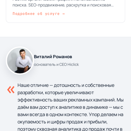
поиска. SEO-продвижение, раскрутка и поисковая
оптимизация сайтов — без накруток, без серых схем,
Подробнее об услуге →
на честной семантике, технике и контенте. Заказать
аудит и смету — за 2–3 рабочих дня.
Виталий Романов
основатель и CEO Hiclick
«
Наше отличие — дотошность и собственные
разработки, которые увеличивают
эффективность ваших рекламных кампаний. Мы
даём вам доступ к аналитике в динамике — мы с
вами всегда в одном контексте. Упор делаем на
окупаемость и цифры продаж и прибыли,
поэтому сквозная аналитика до продаж почти в