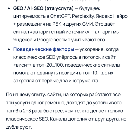
GEO / AI-SEO (эта услуга)
— будущее:
цитируемость в ChatGPT, Perplexity, Яндекс Нейро
+ размещения на РБК и других СМИ. Это даёт
сигнал «авторитетный источник» — алгоритмы
Яндекса и Google весомо учитывают его.
Поведенческие факторы
— ускорение: когда
классическое SEO упёрлось в потолок и сайт
«висит» в топ-20…100, поведенческие сигналы
помогают сдвинуть позиции в топ-10, где их
закрепляют первые два инструмента.
По нашему опыту: сайты, на которых работают все
три услуги одновременно, доходят до устойчивого
топ-3 в 2–3 раза быстрее, чем те, кто делает только
классическое SEO. Каналы дополняют друг друга, не
дублируют.