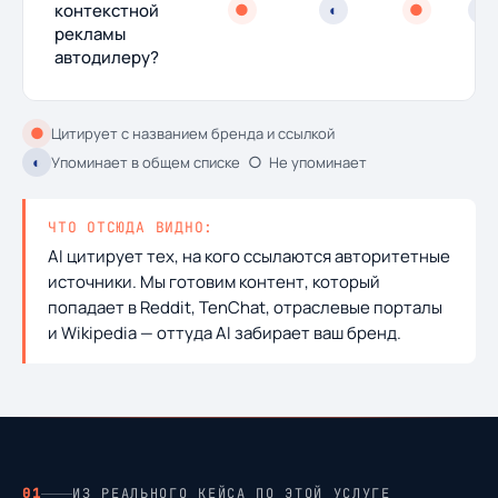
контекстной
●
◐
●
◐
рекламы
автодилеру?
●
Цитирует с названием бренда и ссылкой
◐
○
Упоминает в общем списке
Не упоминает
ЧТО ОТСЮДА ВИДНО:
AI цитирует тех, на кого ссылаются авторитетные
источники. Мы готовим контент, который
попадает в Reddit, TenChat, отраслевые порталы
и Wikipedia — оттуда AI забирает ваш бренд.
01
ИЗ РЕАЛЬНОГО КЕЙСА ПО ЭТОЙ УСЛУГЕ