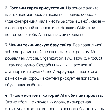
2. Готовим карту присутствия.
На основе аудита —
план: какие запросы атаковать в первую очередь
(где конкуренция мала и есть быстрый шанс), какие —
в долгосрочной перспективе. На каких СМИ стоит
появиться, чтобы AI начал вас цитировать.
3. Чиним техническую базу сайта.
Без правильной
schema-разметки AI не «понимает» страницу. Мы
добавляем Article, Organization, FAQ, HowTo, Product
— там где нужно. Создаём
— это новый
llms.txt
стандарт инструкций для AI-краулеров. Без этого
даже самый хороший контент рискует не попасть в
обучающие выборки.
4. Пишем контент, который AI любит цитировать.
Это не «больше ключевых слов», а конкретная
структура: ответ на вопрос — в первом абзаце, цифры