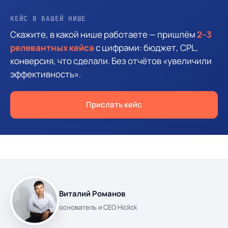
КЕЙС В ВАШЕЙ НИШЕ
Скажите, в какой нише работаете — пришлём
2–3
релевантных кейса
с цифрами: бюджет, CPL,
конверсия, что сделали. Без отчётов «увеличили
эффективность».
Прислать кейс
Виталий Романов
основатель и CEO Hiclick