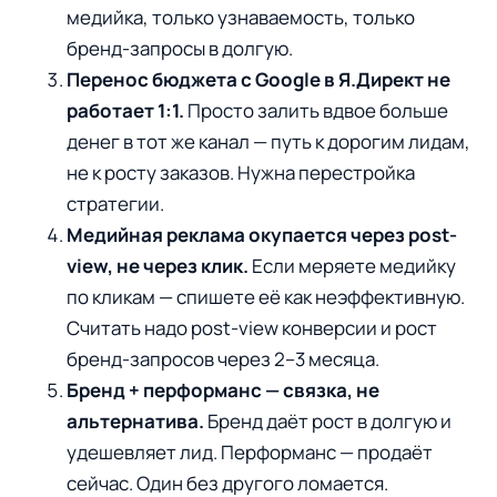
медийка, только узнаваемость, только
бренд-запросы в долгую.
Перенос бюджета с Google в Я.Директ не
работает 1:1.
Просто залить вдвое больше
денег в тот же канал — путь к дорогим лидам,
не к росту заказов. Нужна перестройка
стратегии.
Медийная реклама окупается через post-
view, не через клик.
Если меряете медийку
по кликам — спишете её как неэффективную.
Считать надо post-view конверсии и рост
бренд-запросов через 2–3 месяца.
Бренд + перформанс — связка, не
альтернатива.
Бренд даёт рост в долгую и
удешевляет лид. Перформанс — продаёт
сейчас. Один без другого ломается.