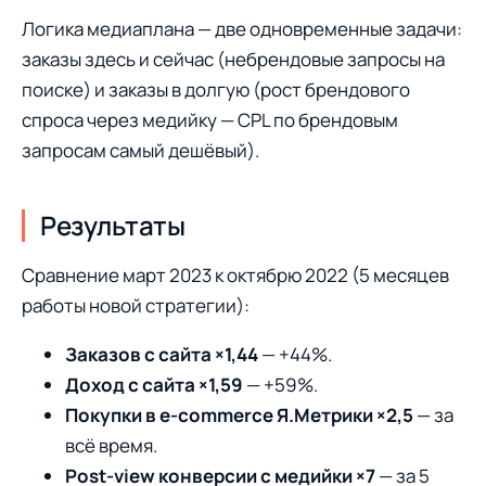
Логика медиаплана — две одновременные задачи:
заказы здесь и сейчас (небрендовые запросы на
поиске) и заказы в долгую (рост брендового
спроса через медийку — CPL по брендовым
запросам самый дешёвый).
Результаты
Сравнение март 2023 к октябрю 2022 (5 месяцев
работы новой стратегии):
Заказов с сайта ×1,44
— +44%.
Доход с сайта ×1,59
— +59%.
Покупки в e-commerce Я.Метрики ×2,5
— за
всё время.
Post-view конверсии с медийки ×7
— за 5