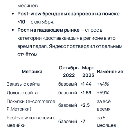
месяцев.
Post-view брендовых запросов на поиске
×10
— с октября.
Рост на падающем рынке
— спрос в
категории «доставка еды» в регионе в это
время падал, Яндекс подтвердил отдельным
отчётом.
Октябрь
Март
Метрика
Изменение
2022
2023
Заказы с сайта
базовый
×1,44
+44%
Доход с сайта
базовый
×1,59
+59%
Покупки (e-commerce
за всё
базовый
×2,5
Я.Метрики)
время
Post-view конверсии с
за 5
базовый
×7
медийки
месяцев