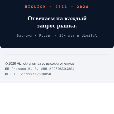
HICLICK · 2011 — 2026
Отвечаем на каждый
запрос рынка.
Барнаул · Россия · 15+ лет в digital
© 2026 Hiclick · агентство высоких откликов
ИП Романов В. В.
·
ИНН 222508304804
·
ОГРНИП 311222319300058