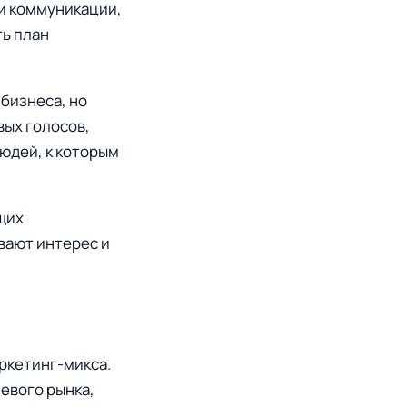
 и коммуникации,
ть план
бизнеса, но
вых голосов,
людей, к которым
щих
вают интерес и
аркетинг-микса.
евого рынка,