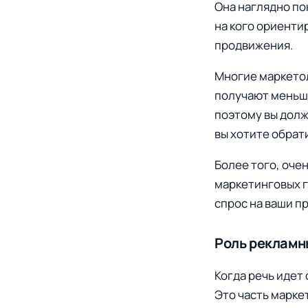
Она наглядно по
на кого ориентир
продвижения.
Многие маркетол
получают меньше
поэтому вы долж
вы хотите обрат
Более того, оче
маркетинговых г
спрос на ваши п
Роль рекламн
Когда речь идет
Это часть марке