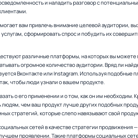
осведомленность и наладить разговор с потенциальн
клиентами.
огает вам привлечь внимание целевой аудитории, выз
 услугам, сформировать спрос и побудить их совершит
ествуют различные платформы, на которых вы можете
атывать огромное количество аудитории. Вряд ли найд
зуется Вконтакте или Instagram. Используя подобные 
так, чтобы люди узнали о вашем продукте.
зать о его применении и о том, как он им необходим. К
 людям, чем ваш продукт лучше других подобных проду
мных стратегий, которые слепо навязывают свой продук
оциальных сетей в качестве стратегии продвижения —
 лучшем проявлении. Такие платформы социальных сете