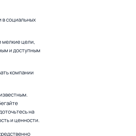
и в социальных
е мелкие цели,
ным и доступным
вать компании
 известным.
бегайте
доточьтесь на
сть и ценности.
осредственно