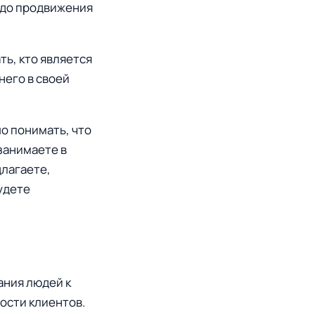
т до продвижения
ть, кто является
него в своей
о понимать, что
 занимаете в
длагаете,
будете
ания людей к
ости клиентов.