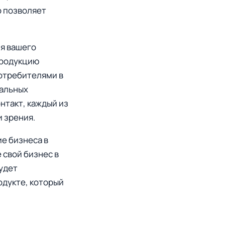
о позволяет
я вашего
продукцию
потребителями в
иальных
нтакт, каждый из
и зрения.
е бизнеса в
 свой бизнес в
удет
одукте, который