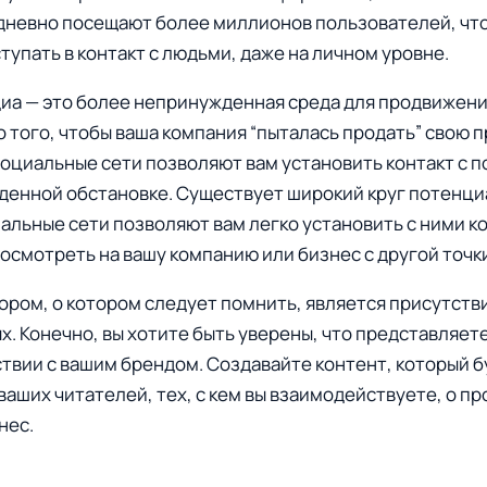
едневно посещают более миллионов пользователей, чт
тупать в контакт с людьми, даже на личном уровне.
иа — это более непринужденная среда для продвижени
о того, чтобы ваша компания “пыталась продать” свою 
оциальные сети позволяют вам установить контакт с 
денной обстановке. Существует широкий круг потенц
иальные сети позволяют вам легко установить с ними ко
осмотреть на вашу компанию или бизнес с другой точк
ром, о котором следует помнить, является присутстви
х. Конечно, вы хотите быть уверены, что представляете
твии с вашим брендом. Создавайте контент, который б
аших читателей, тех, с кем вы взаимодействуете, о пр
нес.