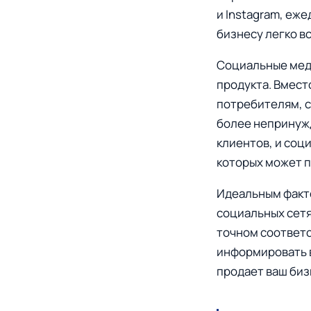
и Instagram, еж
бизнесу легко вс
Социальные мед
продукта. Вмест
потребителям, с
более непринуж
клиентов, и соц
которых может п
Идеальным факто
социальных сетя
точном соответс
информировать в
продает ваш биз