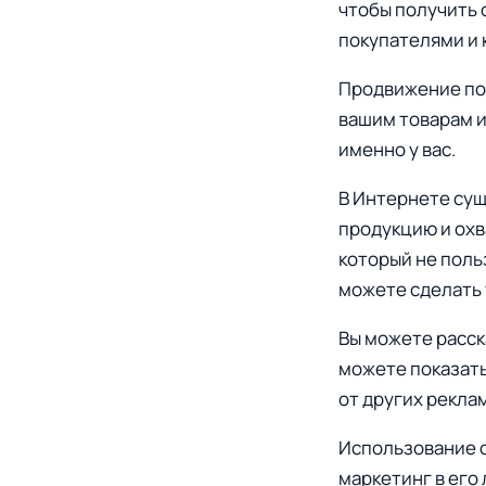
чтобы получить 
покупателями и 
Продвижение пом
вашим товарам и
именно у вас.
В Интернете сущ
продукцию и охв
который не поль
можете сделать 
Вы можете расска
можете показать
от других рекла
Использование с
маркетинг в его