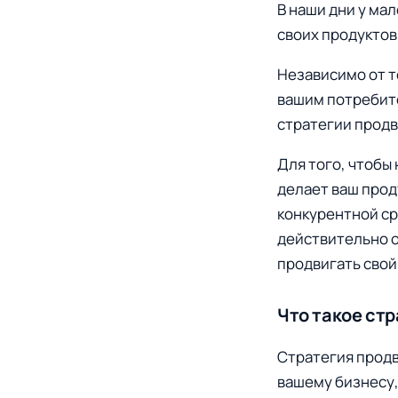
В наши дни у ма
своих продуктов 
Независимо от т
вашим потребите
стратегии прод
Для того, чтобы
делает ваш прод
конкурентной ср
действительно о
продвигать свой
Что такое ст
Стратегия продв
вашему бизнесу,