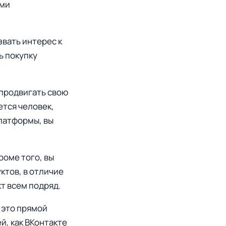
ыми
вать интерес к
ь покупку
 продвигать свою
ется человек,
платформы, вы
роме того, вы
ктов, в отличие
т всем подряд.
 это прямой
й, как ВКонтакте