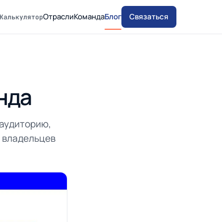
Отрасли
Команда
Блог
Связаться
Калькулятор
нда
 аудиторию,
и владельцев