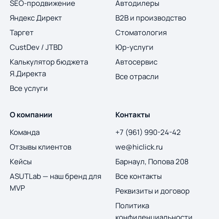
SEO-продвижение
Автодилеры
Яндекс Директ
B2B и производство
Таргет
Стоматология
CustDev / JTBD
Юр-услуги
Калькулятор бюджета
Автосервис
Я.Директа
Все отрасли
Все услуги
О компании
Контакты
Команда
+7 (961) 990-24-42
Отзывы клиентов
we@hiclick.ru
Кейсы
Барнаул, Попова 208
ASUTLab — наш бренд для
Все контакты
MVP
Реквизиты и договор
Политика
конфиденциальности