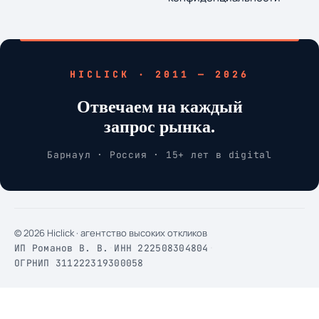
HICLICK · 2011 — 2026
Отвечаем на каждый
запрос рынка.
Барнаул · Россия · 15+ лет в digital
© 2026 Hiclick · агентство высоких откликов
ИП Романов В. В.
·
ИНН 222508304804
·
ОГРНИП 311222319300058