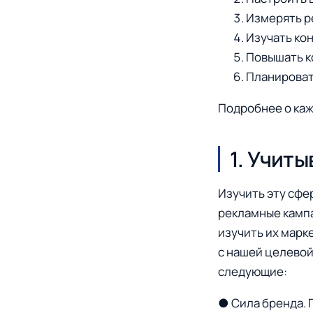
Измерять р
Изучать ко
Повышать к
Планироват
Подробнее о каж
1. Учит
Изучить эту сфер
рекламные камп
изучить их марк
с нашей целевой
следующие:
● Сила бренда. 