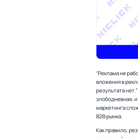
“Реклама не рабо
вложения в рекл
результата нет.
злободневная, и
маркетинга слож
B2B рынка.
Как правило, ре