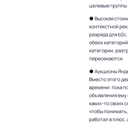
целевые группы 
● Высокая стоим
контекстной рек
разряда для b2c
обеих категорий
категории, разг
пересекаются.
● Аукционы Янде
Вместо этого де
времени: пока п
объявления ему 
каких-то своих 
чтобы понимать,
работал в плюс, 