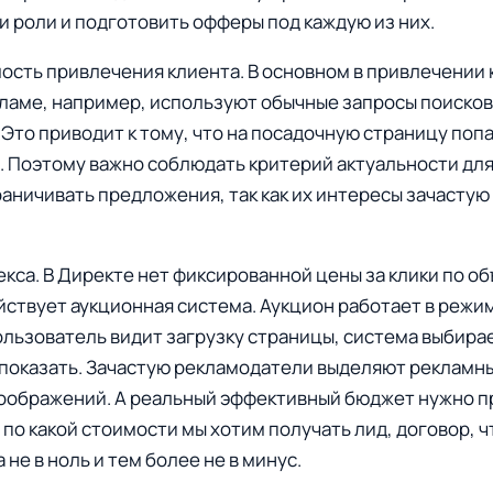
и роли и подготовить офферы под каждую из них.
ость привлечения клиента. В основном в привлечении 
ламе, например, используют обычные запросы поисков
. Это приводит к тому, что на посадочную страницу по
. Поэтому важно соблюдать критерий актуальности дл
раничивать предложения, так как их интересы зачастую
кса. В Директе нет фиксированной цены за клики по о
йствует аукционная система. Аукцион работает в режи
ользователь видит загрузку страницы, система выбирае
показать. Зачастую рекламодатели выделяют рекламн
соображений. А реальный эффективный бюджет нужно п
 по какой стоимости мы хотим получать лид, договор, 
а не в ноль и тем более не в минус.