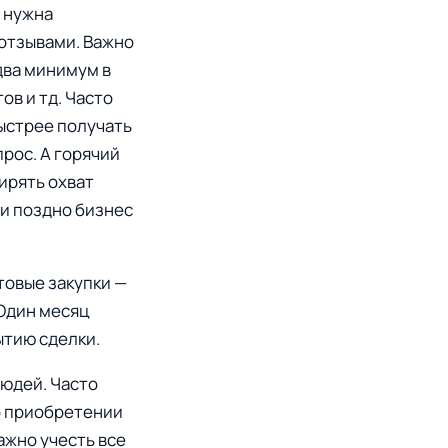
 нужна
 отзывами. Важно
два минимум в
ов и тд. Часто
ыстрее получать
рос. А горячий
ирять охват
ли поздно бизнес
товые закупки —
 Один месяц
ытию сделки.
юдей. Часто
о приобретении
ажно учесть все