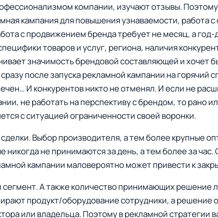
рофессионализмом компании, изучают отзывы. Поэтому
мная кампания для повышения узнаваемости, работа с
абота с продвижением бренда требует не месяц, а год-
пецифики товаров и услуг, региона, наличия конкурент
ивает значимость брендовой составляющей и хочет б
 сразу после запуска рекламной кампании на горячий сп
нечен… И конкурентов никто не отменял. И если не расш
нии, не работать на перспективу с брендом, то рано и
нется с ситуацией ограниченности своей воронки.
сделки. Выбор производителя, а тем более крупные оп
е никогда не принимаются за день, а тем более за час.
амной кампании маловероятно может привести к закр
 сегмент. А также количество принимающих решение л
бирают продукт/оборудование сотрудники, а решение 
ктора или владельца. Поэтому в рекламной стратегии в