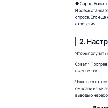
● Спрос. Бывает
И здесь стандарт
спроса. Его еще
стратегия.
2. Наст
Чтобы получить 
Охват > Прогрев 
именно так.
Чаще всего отсу
ожидали изначал
выводы о нераб