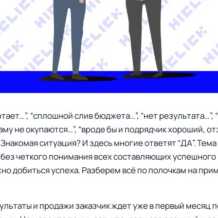
тает…”, “сплошной слив бюджета…”, “нет результата…”, 
аму не окупаются…”, “вроде бы и подрядчик хороший, от
” Знакомая ситуация? И здесь многие ответят “ДА”. Тем
 без четкого понимания всех составляющих успешного
но добиться успеха. Разберем всё по полочкам на при
зультаты и продажи заказчик ждет уже в первый месяц п