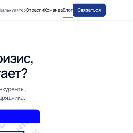
Отрасли
Команда
Блог
Связаться
Калькулятор
ризис,
тает?
онкуренты,
дрядчика.