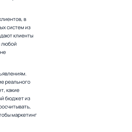
клиентов, в
ых систем из
падают клиенты
я любой
 не
бъявлениям.
ме реального
т, какие
ый бюджет из
росчитывать,
чтобы маркетинг