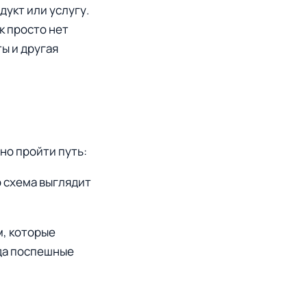
дукт или услугу.
к просто нет
ы и другая
но пройти путь:
b схема выглядит
м, которые
юда поспешные