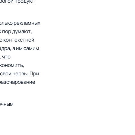
рогой продукт,
только рекламных
х пор думают,
о контекстной
едра, а им самим
, что
экономить,
свои нервы. При
 разочарование
нечным