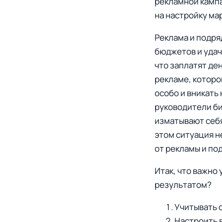
рекламной кампа
на настройку мар
Реклама и подря
бюджетов и удач
что заплатят де
рекламе, которо
особо и вникать 
руководители би
изматывают себя
этом ситуация н
от рекламы и по
Итак, что важно
результатом?
Учитывать 
Настроить 