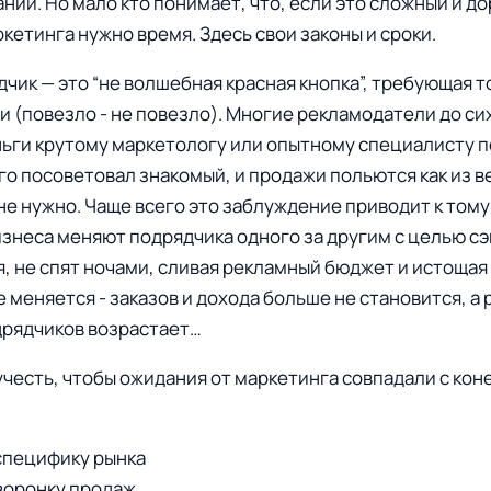
нии. Но мало кто понимает, что, если это сложный и до
кетинга нужно время. Здесь свои законы и сроки.
дчик — это “не волшебная красная кнопка”, требующая 
и (повезло - не повезло). Многие рекламодатели до си
ньги крутому маркетологу или опытному специалисту п
го посоветовал знакомый, и продажи польются как из в
не нужно. Чаще всего это заблуждение приводит к тому
знеса меняют подрядчика одного за другим с целью с
, не спят ночами, сливая рекламный бюджет и истощая 
е меняется - заказов и дохода больше не становится, а
дрядчиков возрастает…
 учесть, чтобы ожидания от маркетинга совпадали с ко
специфику рынка
воронку продаж