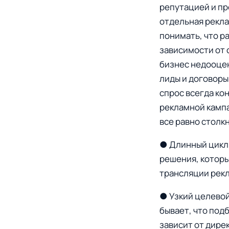
репутацией и п
отдельная рекла
понимать, что р
зависимости от с
бизнес недооцен
лиды и договоры
спрос всегда ко
рекламной кампа
все равно столк
● Длинный цикл 
решения, которы
трансляции рекл
● Узкий целевой
бывает, что под
зависит от дире