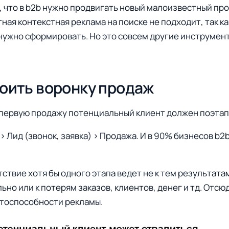
, что в b2b нужно продвигать новый малоизвестный про
ная контекстная реклама на поиске не подходит, так ка
 нужно сформировать. Но это совсем другие инструмент
роить воронку продаж
первую продажу потенциальный клиент должен поэтап
> Лид (звонок, заявка) > Продажа. И в 90% бизнесов b2
тствие хотя бы одного этапа ведет не к тем результата
ьно или к потерям заказов, клиентов, денег и тд. Отс
отоспособности рекламы.