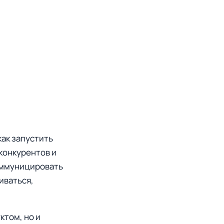
как запустить
конкурентов и
коммуницировать
иваться,
ктом, но и