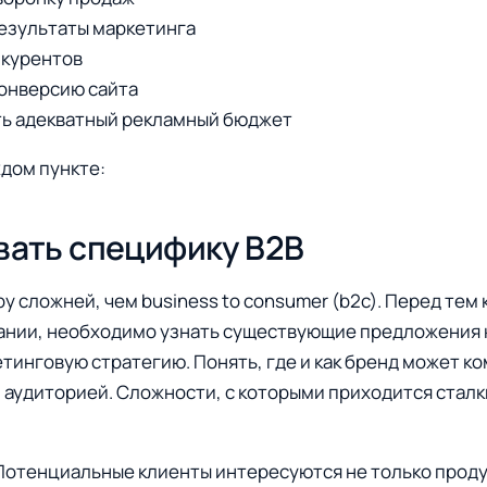
езультаты маркетинга
нкурентов
онверсию сайта
ь адекватный рекламный бюджет
дом пункте:
ывать специфику B2B
у сложней, чем business to consumer (b2c). Перед тем 
ании, необходимо узнать существующие предложения 
етинговую стратегию. Понять, где и как бренд может 
 аудиторией. Сложности, с которыми приходится сталк
Потенциальные клиенты интересуются не только проду