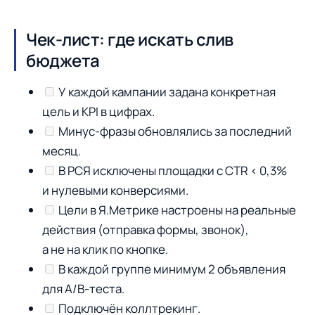
Чек-лист: где искать слив
бюджета
У каждой кампании задана конкретная
цель и KPI в цифрах.
Минус-фразы обновлялись за последний
месяц.
В РСЯ исключены площадки с CTR < 0,3%
и нулевыми конверсиями.
Цели в Я.Метрике настроены на реальные
действия (отправка формы, звонок),
а не на клик по кнопке.
В каждой группе минимум 2 объявления
для A/B-теста.
Подключён коллтрекинг.