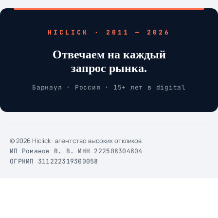
HICLICK · 2011 — 2026
Отвечаем на каждый
запрос рынка.
Барнаул · Россия · 15+ лет в digital
© 2026 Hiclick · агентство высоких откликов
ИП Романов В. В.
·
ИНН 222508304804
·
ОГРНИП 311222319300058