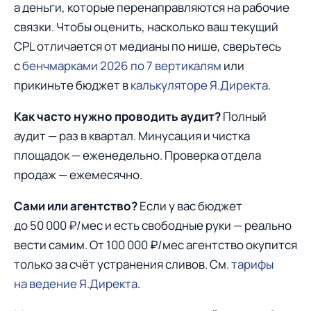
а деньги, которые перенаправляются на рабочие
связки. Чтобы оценить, насколько ваш текущий
CPL отличается от медианы по нише, сверьтесь
с
бенчмарками 2026 по 7 вертикалям
или
прикиньте бюджет в
калькуляторе Я.Директа
.
Как часто нужно проводить аудит?
Полный
аудит — раз в квартал. Минусация и чистка
площадок — еженедельно. Проверка отдела
продаж — ежемесячно.
Сами или агентство?
Если у вас бюджет
до 50 000 ₽/мес и есть свободные руки — реально
вести самим. От 100 000 ₽/мес агентство окупится
только за счёт устранения сливов. См.
тарифы
на ведение Я.Директа
.