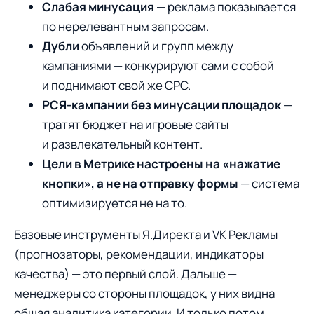
Слабая минусация
— реклама показывается
по нерелевантным запросам.
Дубли
объявлений и групп между
кампаниями — конкурируют сами с собой
и поднимают свой же CPC.
РСЯ-кампании без минусации площадок
—
тратят бюджет на игровые сайты
и развлекательный контент.
Цели в Метрике настроены на «нажатие
кнопки», а не на отправку формы
— система
оптимизируется не на то.
Базовые инструменты Я.Директа и VK Рекламы
(прогнозаторы, рекомендации, индикаторы
качества) — это первый слой. Дальше —
менеджеры со стороны площадок, у них видна
общая аналитика категории. И только потом