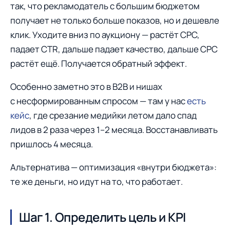
так, что рекламодатель с большим бюджетом
получает не только больше показов, но и дешевле
клик. Уходите вниз по аукциону — растёт CPC,
падает CTR, дальше падает качество, дальше CPC
растёт ещё. Получается обратный эффект.
Особенно заметно это в B2B и нишах
с несформированным спросом — там у нас
есть
кейс
, где срезание медийки летом дало спад
лидов в 2 раза через 1–2 месяца. Восстанавливать
пришлось 4 месяца.
Альтернатива — оптимизация «внутри бюджета»:
те же деньги, но идут на то, что работает.
Шаг 1. Определить цель и KPI