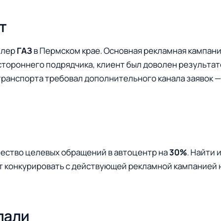
т
илер
ГАЗ
в Пермском крае. Основная рекламная кампани
стороннего подрядчика, клиент был доволен результат
ранспорта требовал дополнительного канала заявок —
ество целевых обращений в автоцентр на
30%
. Найти 
т конкурировать с действующей рекламной кампанией 
лали