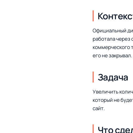
Контекс
Официальный д
работала через 
коммерческого т
его не закрывал.
Задача
Увеличить колич
который не буде
сайт.
Что сде