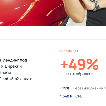
РЕЗУЛЬТАТ
+49%
е: лендинг под
 Я.Директ и
щениям
Целевые обращения
 540 ₽, 52 лида в
+19%
Перевыполнение п
1 540 ₽
CPL