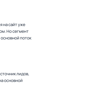
я на сайт уже
ом. Но сегмент
 основной поток
источник лидов,
на основной