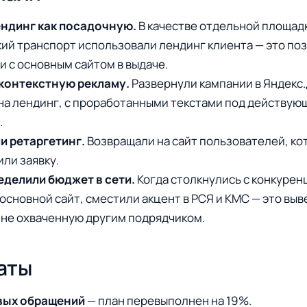
ндинг как посадочную.
В качестве отдельной площад
ий транспорт использовали лендинг клиента — это поз
и с основным сайтом в выдаче.
контекстную рекламу.
Развернули кампании в Яндекс
 на лендинг, с проработанными текстами под действую
.
 ретаргетинг.
Возвращали на сайт пользователей, ко
или заявку.
делили бюджет в сети.
Когда столкнулись с конкурен
основной сайт, сместили акцент в РСЯ и КМС — это выв
 не охваченную другим подрядчиком.
аты
вых обращений
— план перевыполнен на 19%.