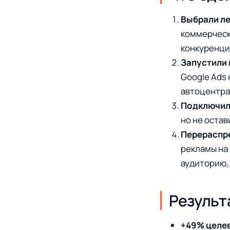
Выбрали ле
коммерческ
конкуренци
Запустили 
Google Ads
автоцентра
Подключили
но не остав
Перераспре
рекламы на 
аудиторию,
Результ
+49% целе