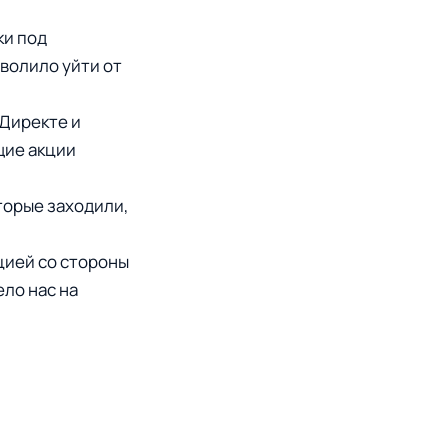
ки под
волило уйти от
.Директе и
щие акции
торые заходили,
цией со стороны
ело нас на