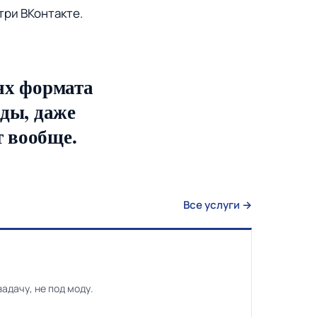
три ВКонтакте.
ях формата
ды, даже
т вообще.
Все услуги →
адачу, не под моду.