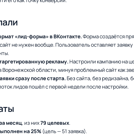
ти его как точку конверсии.
лали
рмат «лид-форма» в ВКонтакте.
Форма создаётся пр
сайт не нужен вообще. Пользователь оставляет заявку 
нты.
таргетированную рекламу.
Настроили кампанию на ц
в Воронежской области, минуя проблемный сайт как зв
аявки сразу после старта.
Без сайта, без редизайна, б
поток лидов пошёл с первой недели после настройки.
аты
 за месяц
, из них
79 целевых
.
выполнен на 25%
(цель — 51 заявка).