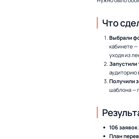
Нужно было обой
Что сде
Выбрали фо
кабинете — 
уходя из ле
Запустили 
аудиторию 
Получили з
шаблона — 
Результ
106 заявок
План пере