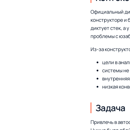
Официальный д
конструкторе и 
диктует стек, а
проблемы с юза
Из-за конструкт
цели в ана
системы не
внутренняя
низкая кон
Задача
Привлечь в авт