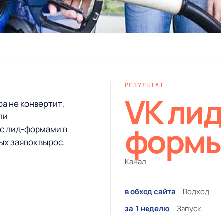
РЕЗУЛЬТАТ
VK лид
а не конвертит,
ли
форм
с лид-формами в
ых заявок вырос.
Канал
в обход сайта
Подход
за 1 неделю
Запуск