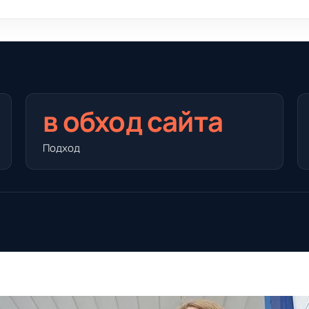
в обход сайта
Подход