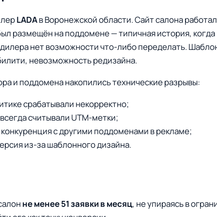
илер
LADA
в Воронежской области. Сайт салона работал
был размещён на поддомене — типичная история, когда
 у дилера нет возможности что-либо переделать. Шабло
билити, невозможность редизайна.
ора и поддомена накопились технические разрывы:
литике срабатывали некорректно;
 всегда считывали UTM-метки;
 конкуренция с другими поддоменами в рекламе;
версия из-за шаблонного дизайна.
осалон
не менее 51 заявки в месяц
, не упираясь в огран