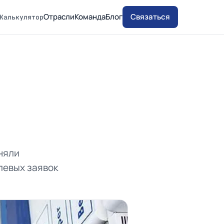
Отрасли
Команда
Блог
Связаться
Калькулятор
няли
левых заявок