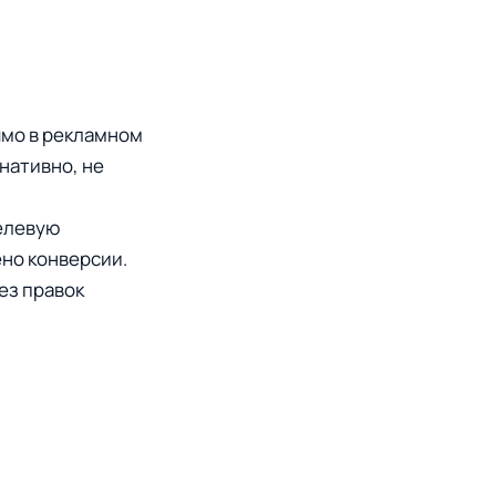
ямо в рекламном
нативно, не
елевую
ено конверсии.
ез правок