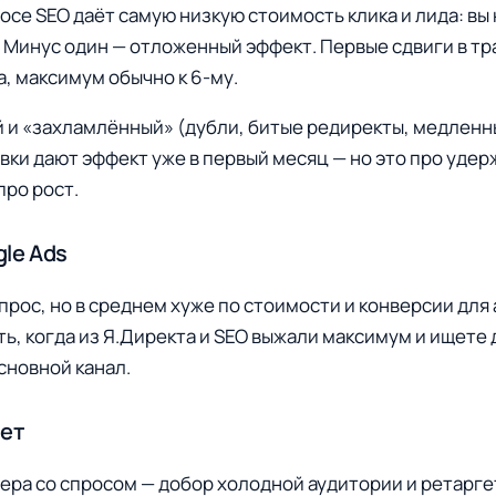
осе SEO даёт самую низкую стоимость клика и лида: вы 
 Минус один — отложенный эффект. Первые сдвиги в т
а, максимум обычно к 6-му.
й и «захламлённый» (дубли, битые редиректы, медленн
вки дают эффект уже в первый месяц — но это про уде
про рост.
gle Ads
прос, но в среднем хуже по стоимости и конверсии для 
ь, когда из Я.Директа и SEO выжали максимум и ищет
основной канал.
гет
ера со спросом — добор холодной аудитории и ретарге