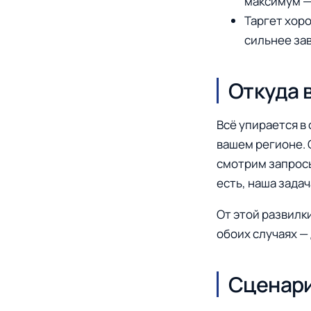
максимум — 
Таргет хор
сильнее за
Откуда 
Всё упирается в 
вашем регионе. 
смотрим запросы
есть, наша задач
От этой развилк
обоих случаях —
Сценари