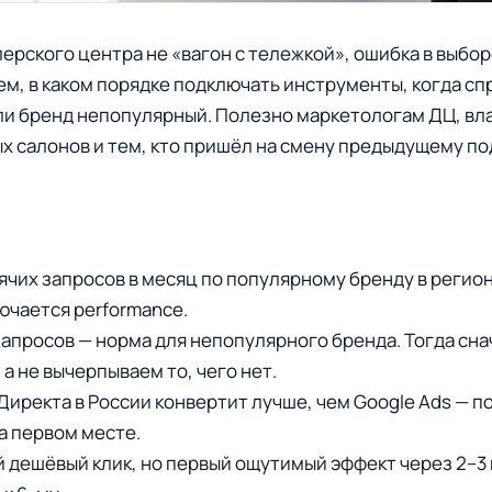
ерского центра не «вагон с тележкой», ошибка в выбор
м, в каком порядке подключать инструменты, когда спро
ли бренд непопулярный. Полезно маркетологам ДЦ, в
 салонов и тем, кто пришёл на смену предыдущему по
ячих запросов в месяц по популярному бренду в регион
ючается performance.
запросов — норма для непопулярного бренда. Тогда сн
 а не вычерпываем то, чего нет.
Директа в России конвертит лучше, чем Google Ads — п
а первом месте.
й дешёвый клик, но первый ощутимый эффект через 2–3