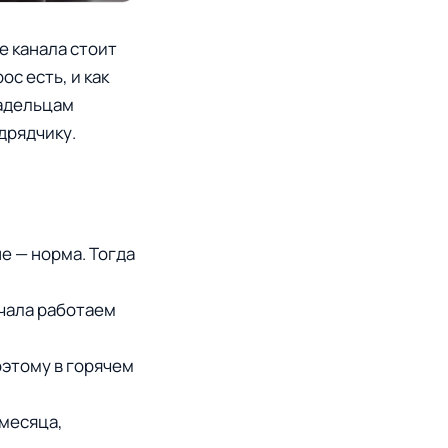
е канала стоит
с есть, и как
ладельцам
дрядчику.
е — норма. Тогда
ачала работаем
оэтому в горячем
 месяца,