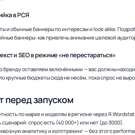
ийка в РСЯ
 и обычные баннеры по интересам и look-alike. Подр
ийные баннеры: как привлечь внимание целевой аудитор
текст и SEO в режиме «не перестараться»
по бренду оставляем включёнными — вас должны находит
Но крупные бюджеты сюда не несём, пока спрос не выро
т перед запуском
тность по марке и моделям в регионе через Я.Wordstat 
сценарий: спрос есть (40 000+) или нет (до 3000).
квозную аналитику и коллтрекинг — без этого performa