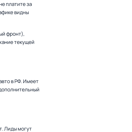
не платите за
рафике видны
ый фронт),
ржание текущей
авто в РФ. Имеет
е дополнительный
т. Лиды могут