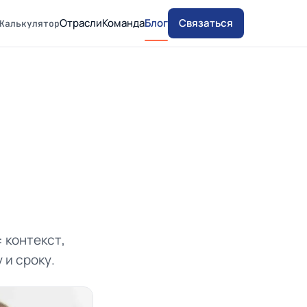
Отрасли
Команда
Блог
Связаться
Калькулятор
 контекст,
 и сроку.