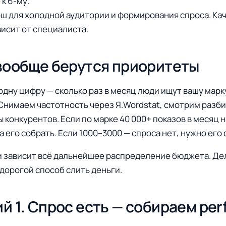
к 6-му.
ош для холодной аудитории и формирования спроса. Ка
висит от специалиста.
вообще берутся приоритеты
одну цифру — сколько раз в месяц люди ищут вашу марк
Снимаем частотность через Я.Wordstat, смотрим разби
 конкурентов. Если по марке 40 000+ показов в месяц н
а его собрать. Если 1000–3000 — спроса нет, нужно его 
и зависит всё дальнейшее распределение бюджета. Де
 дорогой способ слить деньги.
й 1. Спрос есть — собираем pe