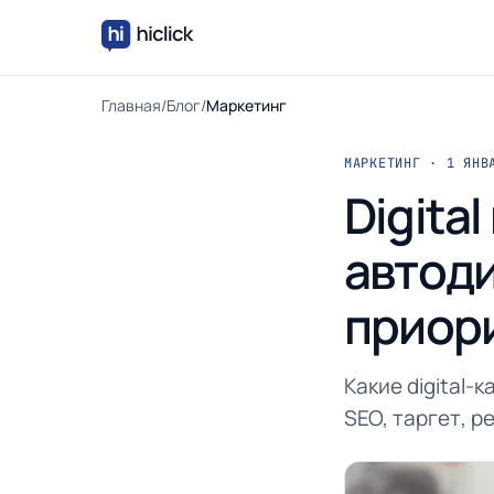
Главная
/
Блог
/
Маркетинг
МАРКЕТИНГ · 1 ЯНВ
Digita
автоди
приор
Какие digital-
SEO, таргет, р