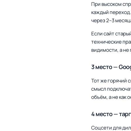
При высоком спр
каждый переход.
через 2–3 месяц
Если сайт стары
технические пра
видимости, а не 
3 место — Goo
Тот же горячий с
смысл подключат
объём, а не как 
4 место — тар
Соцсети для дил