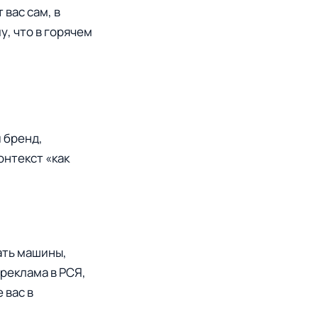
 вас сам, в
у, что в горячем
 бренд,
онтекст «как
ать машины,
реклама в РСЯ,
 вас в