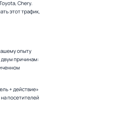
Toyota, Chery.
ать этот трафик,
 нашему опыту
о двум причинам:
ниченном
ель + действие»
т на посетителей