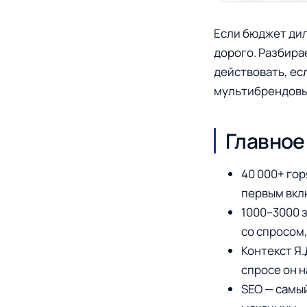
Если бюджет дил
дорого. Разбирае
действовать, ес
мультибрендовых
Главное
40 000+ гор
первым вкл
1000–3000 
со спросом,
Контекст Я.
спросе он н
SEO — самы