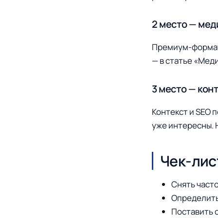
2 место — мед
Премиум-форматы
— в статье «Мед
3 место — кон
Контекст и SEO 
уже интересны. 
Чек-лис
Снять часто
Определить 
Поставить с