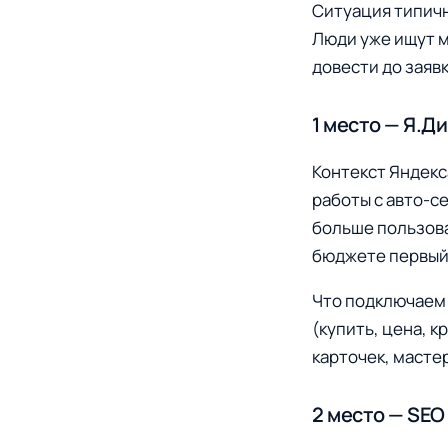
Ситуация типична
Люди уже ищут м
довести до заявк
1 место — Я.Д
Контекст Яндекс
работы с авто-с
больше пользова
бюджете первый 
Что подключаем 
(купить, цена, 
карточек, масте
2 место — SEO