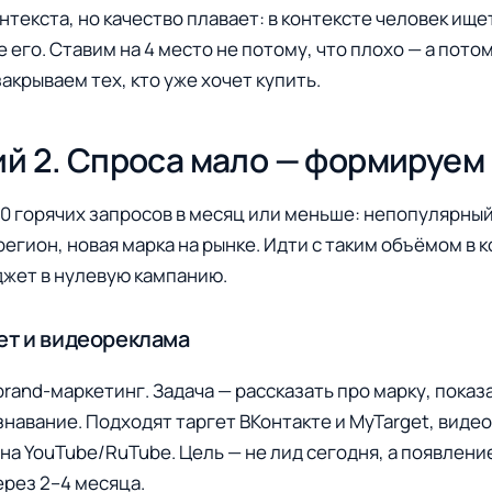
текста, но качество плавает: в контексте человек ищет
 его. Ставим на 4 место не потому, что плохо — а потом
акрываем тех, кто уже хочет купить.
й 2. Спроса мало — формируем
0 горячих запросов в месяц или меньше: непопулярный
егион, новая марка на рынке. Идти с таким объёмом в к
джет в нулевую кампанию.
гет и видеореклама
brand-маркетинг. Задача — рассказать про марку, показ
навание. Подходят таргет ВКонтакте и MyTarget, видео
на YouTube/RuTube. Цель — не лид сегодня, а появление
рез 2–4 месяца.