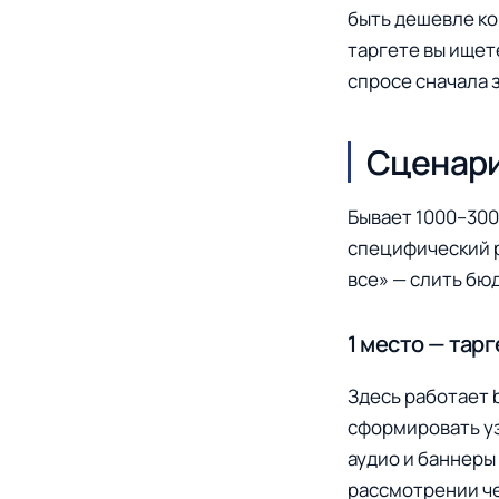
быть дешевле кон
таргете вы ищете
спросе сначала з
Сценари
Бывает 1000–300
специфический р
все» — слить бю
1 место — тар
Здесь работает 
сформировать уз
аудио и баннеры 
рассмотрении че