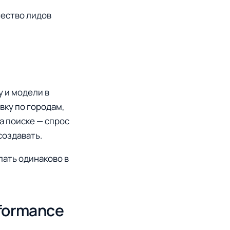
чество лидов
у и модели в
вку по городам,
а поиске — спрос
создавать.
лать одинаково в
rformance