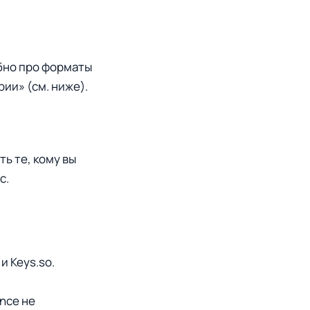
обно про форматы
ии» (см. ниже).
ь те, кому вы
с.
и Keys.so.
nce не