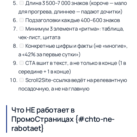
Длина 3 500–7 000 знаков (короче — мало
для прогрева, длиннее — падают дочитки)
Подзаголовки каждые 400–600 знаков
Минимум 3 элемента «ритма»: таблица,
чек-лист, цитата
Конкретные цифры и факты (не «многие»,
а «42% за первые сутки»)
CTA вшит в текст, а не только в конце (1 в
середине + 1 в конце)
Scroll2Site-ссылка ведёт на релевантную
посадочную, а не на главную
Что НЕ работает в
ПромоСтраницах {#chto-ne-
rabotaet}