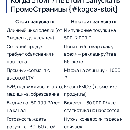
Когда стоит / не стоит запускать
ПромоСтраницы {#kogda-stoit}
Стоит запускать
Не стоит запускать
Длинный цикл сделки (от
Импульсные покупки на
2 недель до месяцев)
500–2 000 ₽
Сложный продукт,
Понятный товар «как у
требует объяснения и
всех» — рекламируйте в
прогрева
Маркете
Премиум-сегмент с
Маржа на единицу < 1 000
высокой LTV
₽
B2B, недвижимость, авто,
E-com FMCG (косметика,
медицина, образование
продукты)
Бюджет от 50 000 ₽/мес
Бюджет < 30 000 ₽/мес —
на канал
статистика не наберётся
Готовность ждать
Нужны конверсии «здесь и
результат 30–60 дней
сейчас»