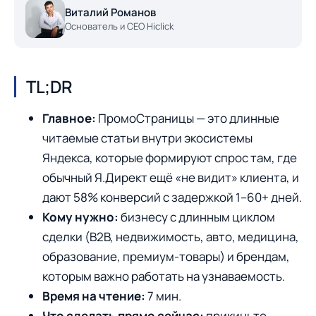
Виталий Романов
Основатель и CEO Hiclick
TL;DR
Главное:
ПромоСтраницы — это длинные
читаемые статьи внутри экосистемы
Яндекса, которые формируют спрос там, где
обычный Я.Директ ещё «не видит» клиента, и
дают 58% конверсий с задержкой 1–60+ дней.
Кому нужно:
бизнесу с длинным циклом
сделки (B2B, недвижимость, авто, медицина,
образование, премиум-товары) и брендам,
которым важно работать на узнаваемость.
Время на чтение:
7 мин.
Что сделать прямо сейчас:
прикиньте