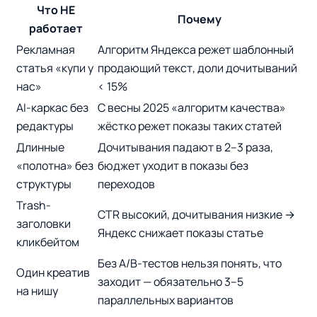
Что НЕ
Почему
работает
Рекламная
Алгоритм Яндекса режет шаблонный
статья «купи у
продающий текст, доли дочитываний
нас»
< 15%
AI-каркас без
С весны 2025 «алгоритм качества»
редактуры
жёстко режет показы таких статей
Длинные
Дочитывания падают в 2–3 раза,
«полотна» без
бюджет уходит в показы без
структуры
переходов
Trash-
CTR высокий, дочитывания низкие →
заголовки
Яндекс снижает показы статье
кликбейтом
Без A/B-тестов нельзя понять, что
Один креатив
заходит — обязательно 3–5
на нишу
параллельных вариантов