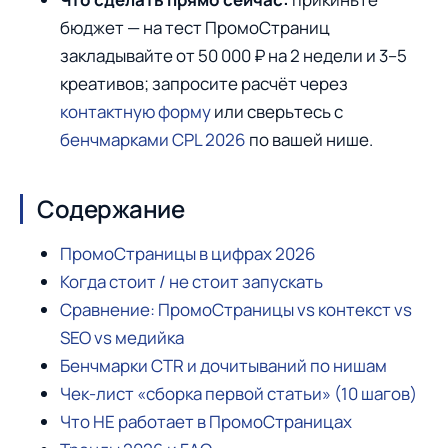
бюджет — на тест ПромоСтраниц
закладывайте от 50 000 ₽ на 2 недели и 3–5
креативов; запросите расчёт через
контактную форму
или сверьтесь с
бенчмарками CPL 2026
по вашей нише.
Содержание
ПромоСтраницы в цифрах 2026
Когда стоит / не стоит запускать
Сравнение: ПромоСтраницы vs контекст vs
SEO vs медийка
Бенчмарки CTR и дочитываний по нишам
Чек-лист «сборка первой статьи» (10 шагов)
Что НЕ работает в ПромоСтраницах