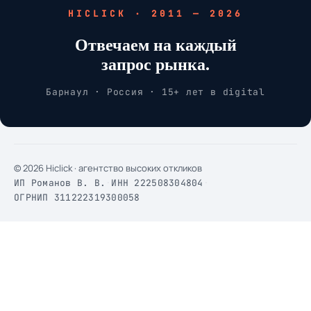
HICLICK · 2011 — 2026
Отвечаем на каждый
запрос рынка.
Барнаул · Россия · 15+ лет в digital
© 2026 Hiclick · агентство высоких откликов
ИП Романов В. В.
·
ИНН 222508304804
·
ОГРНИП 311222319300058