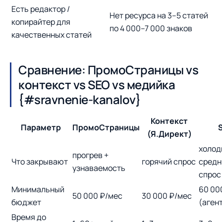
Есть редактор /
Нет ресурса на 3–5 статей
копирайтер для
по 4 000–7 000 знаков
качественных статей
Сравнение: ПромоСтраницы vs
контекст vs SEO vs медийка
{#sravnenie-kanalov}
Контекст
Параметр
ПромоСтраницы
(Я.Директ)
холод
прогрев +
Что закрывают
горячий спрос
средн
узнаваемость
спрос
Минимальный
60 00
50 000 ₽/мес
30 000 ₽/мес
бюджет
(аген
Время до