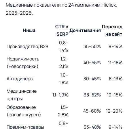
Медианные показатели по 24 кампаниям Hiclick,
2025–2026.
CTR в
Переход
Ниша
Дочитывания
SERP
на сайт
0,8–
Производство, B2B
35–50%
9–14%
1,4%
Недвижимость
1,2–
40–55%
11–18%
(новостройки)
2,1%
1,0–
Автодилеры
30–45%
8–13%
1,8%
Медицинские
1,1–1,9%
38–52%
10–15%
центры
Образование
1,5–
45–60%
12–20%
(онлайн-курсы)
2,8%
0,9–
Премиум-товары
33–48%
9–14%