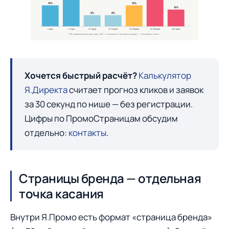
15%
15%
12%
8%
8%
1 день
1–3 дня
4–7 дней
8–14 дней
15–30 дней
31–60 дней
60+ дней
42% конверсий происходят сразу, 58% — отложенные. Чем дороже продукт — тем длиннее «хвост».
Хочется быстрый расчёт?
Калькулятор
Я.Директа
считает прогноз кликов и заявок
за 30 секунд по нише — без регистрации.
Цифры по ПромоСтраницам обсудим
отдельно:
контакты
.
Страницы бренда — отдельная
точка касания
Внутри Я.Промо есть формат «страница бренда»