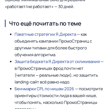
«работает/не работает» — 30 дней.
Что ещё почитать по теме
Пакетные стратегии Я.Директа
— как
объединять кампании ПромоСтраниц с
другими типами для более быстрого
обучения алгоритма.
Защита бюджета Я.Директа от скликивания
—
в ПромоСтраницах фрод почти нет
(читатели — реальные люди), но защитить
landing-сайт всё равно надо.
Бенчмарки CPL по нишам 2026
— посмотрите
ориентиры стоимости лида в вашей нише,
чтобы понять, насколько ПромоСтраницы