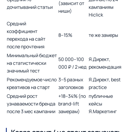
(зависит от
дочитываний статьи
кампаниям
ниши)
Hiclick
Средний
коэффициент
8–15%
те же замеры
перехода на сайт
после прочтения
Минимальный бюджет
50 000–100
Я.Директ,
на статистически
000 ₽ / 2 нед
рекомендация
значимый тест
Рекомендуемое число
3–5 разных
Я.Директ, best
креативов на старт
заголовков
practice
Средний рост
+18–34% (по
публичные
узнаваемости бренда
brand-lift
кейсы
после 3 мес кампании
замерам)
Я.Маркетинг