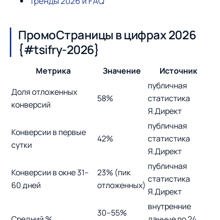
Тренды 2026 и FAQ
ПромоСтраницы в цифрах 2026
{#tsifry-2026}
Метрика
Значение
Источник
публичная
Доля отложенных
58%
статистика
конверсий
Я.Директ
публичная
Конверсии в первые
42%
статистика
сутки
Я.Директ
публичная
Конверсии в окне 31–
23% (пик
статистика
60 дней
отложенных)
Я.Директ
внутренние
30–55%
Средний %
данные по 24