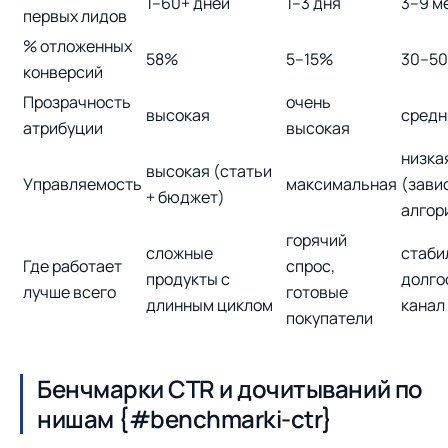
1–60+ дней
1–3 дня
3–9 м
первых лидов
% отложенных
58%
5–15%
30–5
конверсий
Прозрачность
очень
высокая
средн
атрибуции
высокая
низка
высокая (статьи
Управляемость
максимальная
(зави
+ бюджет)
алгор
горячий
сложные
стаби
Где работает
спрос,
продукты с
долго
лучше всего
готовые
длинным циклом
канал
покупатели
Бенчмарки CTR и дочитываний по
нишам {#benchmarki-ctr}