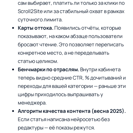
сам выбирает, платить ли только за клики по
Scroll2Site или за стабильный охват в рамках
суточного лимита.
Карты оттока.
Появились отчёты, которые
показывают, на каком абзаце пользователи
бросают чтение. Это позволяет переписать
конкретное место, а не переделывать
статью целиком.
Бенчмарки по отраслям.
Внутри кабинета
теперь видно средние CTR, % дочитываний и
переходы для вашей категории — раньше эти
цифры приходилось выпрашивать у
менеджера.
Алгоритм качества контента (весна 2025).
Если статья написана нейросетью без
редактуры — её показы режутся.