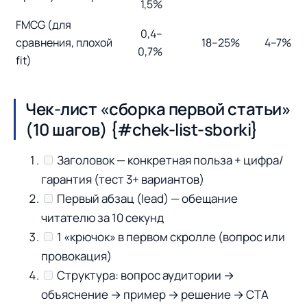
1,5%
FMCG (для
0,4–
сравнения, плохой
18–25%
4–7%
0,7%
fit)
Чек-лист «сборка первой статьи»
(10 шагов) {#chek-list-sborki}
Заголовок — конкретная польза + цифра/
гарантия (тест 3+ вариантов)
Первый абзац (lead) — обещание
читателю за 10 секунд
1 «крючок» в первом скролле (вопрос или
провокация)
Структура: вопрос аудитории →
объяснение → пример → решение → CTA