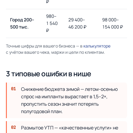
₽
980–
Город 200–
29 400–
98 000–
1 540
500 тыс.
46 200 ₽
154 000 ₽
₽
Точные цифры для вашего бизнеса — в
калькуляторе
с учётом вашего чека, маржи и цели по клиентам.
3 типовые ошибки в нише
Снижение бюджета зимой — летом-осенью
спрос на импланты вырастает в 1,5–2×,
пропустить сезон значит потерять
полугодовой план.
Размытое УТП — «качественные услуги» не