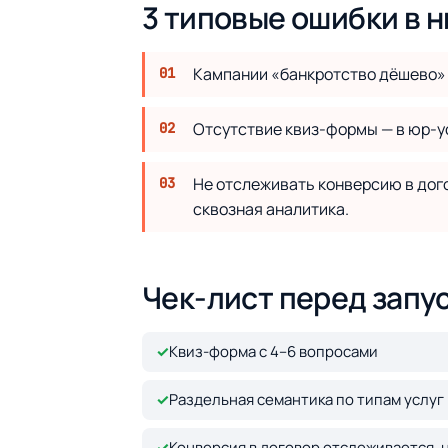
3 типовые ошибки в 
Кампании «банкротство дёшево» 
Отсутствие квиз-формы — в юр-ус
Не отслеживать конверсию в дого
сквозная аналитика.
Чек-лист перед запу
✓
Квиз-форма с 4–6 вопросами
✓
Раздельная семантика по типам услуг
✓
Конверсия в договор отслеживается, н