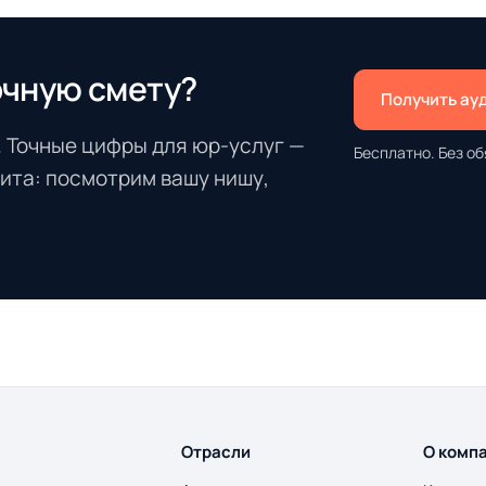
очную смету?
Получить ау
. Точные цифры для юр-услуг —
Бесплатно. Без об
ита: посмотрим вашу нишу,
Отрасли
О комп