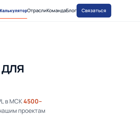
Отрасли
Команда
Блог
Связаться
Калькулятор
 для
PL в МСК
4500–
нашим проектам