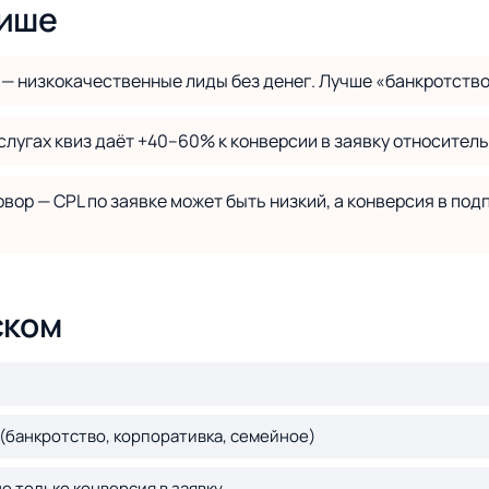
нише
— низкокачественные лиды без денег. Лучше «банкротство 
лугах квиз даёт +40–60% к конверсии в заявку относител
вор — CPL по заявке может быть низкий, а конверсия в по
ском
 (банкротство, корпоративка, семейное)
е только конверсия в заявку