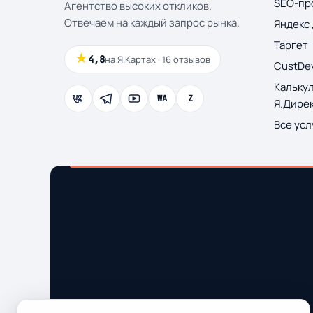
SEO-пр
Агентство высоких откликов.
Отвечаем на каждый запрос рынка.
Яндекс
Таргет
★
4,8
на Я.Картах · 16 отзывов
CustDev
Кальку
WA
Z
Я.Дире
Все усл