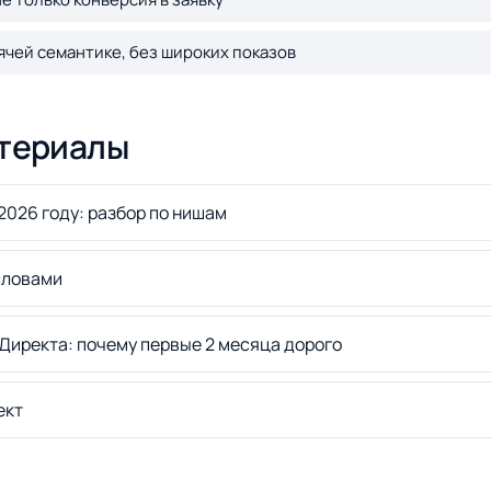
ячей семантике, без широких показов
териалы
2026 году: разбор по нишам
словами
 Директа: почему первые 2 месяца дорого
ект