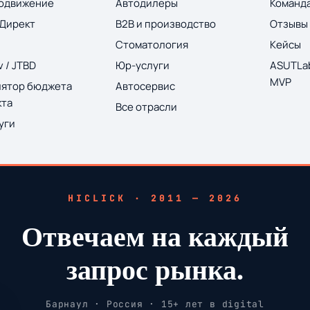
одвижение
Автодилеры
Команд
 Директ
B2B и производство
Отзывы
Стоматология
Кейсы
 / JTBD
Юр-услуги
ASUTLab
MVP
лятор бюджета
Автосервис
кта
Все отрасли
уги
HICLICK · 2011 — 2026
Отвечаем на каждый
запрос рынка.
Барнаул · Россия · 15+ лет в digital