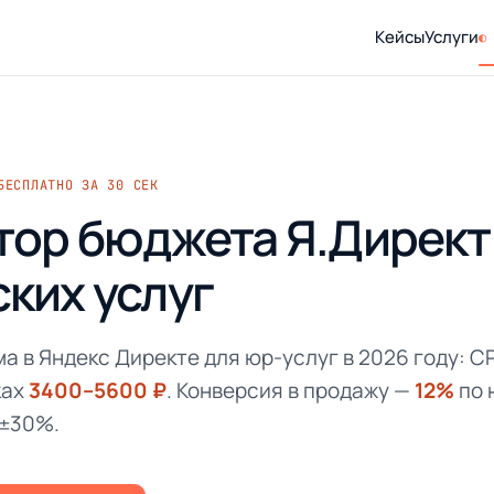
Кейсы
Услуги
БЕСПЛАТНО ЗА 30 СЕК
тор бюджета Я.Директ
ких услуг
а в Яндекс Директе для юр-услуг в 2026 году: C
ках
3400–5600 ₽
. Конверсия в продажу —
12%
по 
 ±30%.