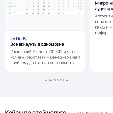
Микро-н
аудитор
Алгоритм 
сегменто
каждый —
оффер.
ДАШБОРД
Все аккаунты в одном окне
11 кампаний, бюджет, CR, CPL и метки
«слив»/«работает» — менеджер видит
проблему до того как она вырастет.
← листайте →
Кейсы по этой услуге