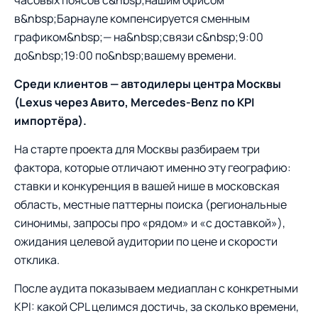
часовых поясов с&nbsp;нашим офисом
в&nbsp;Барнауле компенсируется сменным
графиком&nbsp;— на&nbsp;связи с&nbsp;9:00
до&nbsp;19:00 по&nbsp;вашему времени.
Среди клиентов — автодилеры центра Москвы
(Lexus через Авито, Mercedes-Benz по KPI
импортёра).
На старте проекта для Москвы разбираем три
фактора, которые отличают именно эту географию:
ставки и конкуренция в вашей нише в московская
область, местные паттерны поиска (региональные
синонимы, запросы про «рядом» и «с доставкой»),
ожидания целевой аудитории по цене и скорости
отклика.
После аудита показываем медиаплан с конкретными
KPI: какой CPL целимся достичь, за сколько времени,