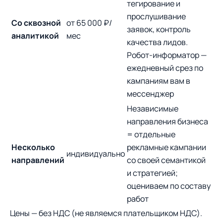
тегирование и
прослушивание
Со сквозной
от 65 000 ₽/
заявок, контроль
аналитикой
мес
качества лидов.
Робот-информатор —
ежедневный срез по
кампаниям вам в
мессенджер
Независимые
направления бизнеса
= отдельные
Несколько
рекламные кампании
индивидуально
направлений
со своей семантикой
и стратегией;
оцениваем по составу
работ
Цены — без НДС (не являемся плательщиком НДС).