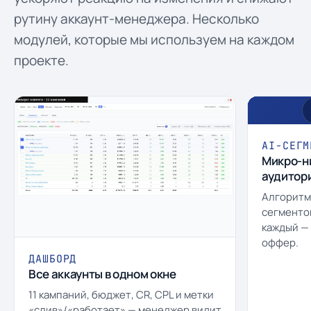
рутину аккаунт-менеджера. Несколько
модулей, которые мы используем на каждом
проекте.
AI-СЕГМ
Микро-н
аудитор
Алгоритм 
сегменто
каждый —
оффер.
ДАШБОРД
Все аккаунты в одном окне
11 кампаний, бюджет, CR, CPL и метки
«слив»/«работает» — менеджер видит