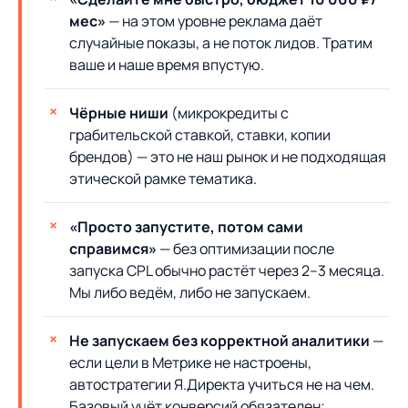
мес»
— на этом уровне реклама даёт
случайные показы, а не поток лидов. Тратим
ваше и наше время впустую.
Чёрные ниши
(микрокредиты с
грабительской ставкой, ставки, копии
брендов) — это не наш рынок и не подходящая
этической рамке тематика.
«Просто запустите, потом сами
справимся»
— без оптимизации после
запуска CPL обычно растёт через 2–3 месяца.
Мы либо ведём, либо не запускаем.
Не запускаем без корректной аналитики
—
если цели в Метрике не настроены,
автостратегии Я.Директа учиться не на чем.
Базовый учёт конверсий обязателен;