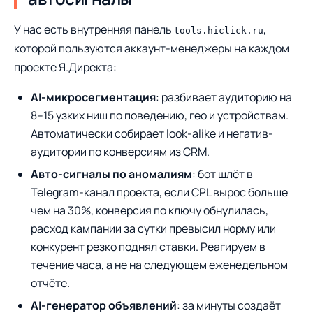
У нас есть внутренняя панель
,
tools.hiclick.ru
которой пользуются аккаунт-менеджеры на каждом
проекте Я.Директа:
AI-микросегментация
: разбивает аудиторию на
8–15 узких ниш по поведению, гео и устройствам.
Автоматически собирает look-alike и негатив-
аудитории по конверсиям из CRM.
Авто-сигналы по аномалиям
: бот шлёт в
Telegram-канал проекта, если CPL вырос больше
чем на 30%, конверсия по ключу обнулилась,
расход кампании за сутки превысил норму или
конкурент резко поднял ставки. Реагируем в
течение часа, а не на следующем еженедельном
отчёте.
AI-генератор объявлений
: за минуты создаёт