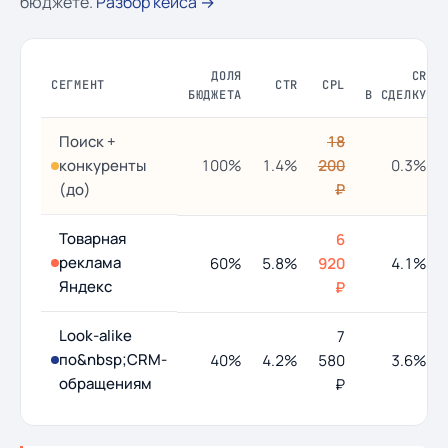
бюджете.
Разбор кейса →
ДОЛЯ
CR
СЕГМЕНТ
CTR
CPL
БЮДЖЕТА
В СДЕЛКУ
Поиск +
18
конкуренты
100%
1.4%
200
0.3%
(до)
₽
Товарная
6
реклама
60%
5.8%
920
4.1%
Яндекс
₽
Look-alike
7
по&nbsp;CRM-
40%
4.2%
580
3.6%
обращениям
₽